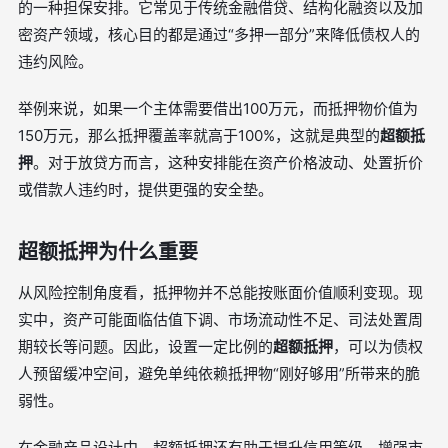
的一种担保安排。它常见于传统金融借贷、结构化融资以及加
密资产领域，核心目的都是通过“多押一部分”来降低债权人的
违约风险。
举例来说，如果一个主体需要借出100万元，而抵押物价值为
150万元，那么抵押覆盖率就高于100%，这就是典型的
超额抵
押
。对于放贷方而言，这种安排能在资产价格波动、处置折价
或借款人违约时，提供更强的安全垫。
超额抵押为什么重要
从风险控制角度看，抵押物并不总能按账面价值顺利变现。现
实中，资产可能面临估值下调、市场流动性不足、司法处置周
期较长等问题。因此，设置一定比例的
超额抵押
，可以为债权
人预留缓冲空间，避免单纯依赖抵押物“刚好够用”所带来的脆
弱性。
在金融产品设计中，超额抵押还有助于提升信用等级、增强市