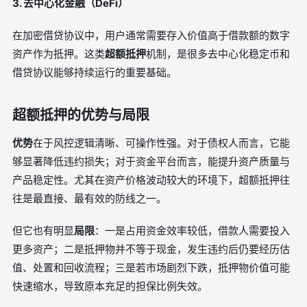
3. 去中心化金融（DeFi）
在加密借贷协议中，用户通常需要存入价值高于借款额的数字
资产作为抵押。这类
超额抵押
机制，是很多去中心化稳定币和
借贷协议能够持续运行的重要基础。
超额抵押的优势与局限
优势
在于风控逻辑清晰、可操作性强。对于债权人而言，它能
够显著降低违约损失；对于资金平台而言，能提升资产质量与
产品稳定性。尤其在资产价格波动较大的环境下，超额抵押往
往是最直接、最有效的防线之一。
但它也有明显
局限
：一是占用资金效率较低，借款人需要投入
更多资产；二是抵押物并不等于现金，发生违约后仍要经历估
值、处置和回收流程；三是若市场剧烈下跌，抵押物价值可能
快速缩水，导致原本充足的担保比例失效。