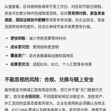
从速度看，区块链转账通常不受工作日、时区和节假日限制，
资金可在数分钟内完成跨境流转。这对
贸易预付款、紧急资金
调度、国际远程协作薪酬
等场景非常关键。对企业而言，现金
流周转效率的提升，往往比单纯节省手续费更有价值。
更快到账
：减少传统清算等待时间
成本更可控
：费用结构更透明
覆盖更广
：适合金融基础设施较弱地区
结算更灵活
：适配B2B、B2C、个人汇款等多场景
不能忽视的风险：合规、兑换与链上安全
虽然稳定币跨境汇款有明显优势，但它并不是“无门槛替代方
案”。首先是
合规风险
，不同国家和地区对稳定币、加密资产、
外汇流动的监管态度差异很大，企业在使用前必须确认当地法
律、KYC/AML要求以及税务申报义务。若忽视合规，表面节省