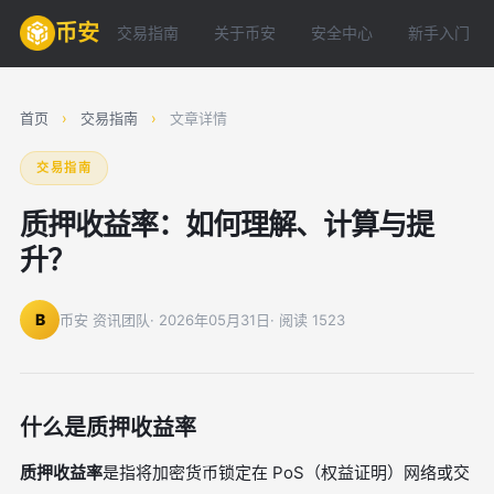
币安
交易指南
关于币安
安全中心
新手入门
首页
›
交易指南
›
文章详情
交易指南
质押收益率：如何理解、计算与提
升？
B
币安 资讯团队
· 2026年05月31日
· 阅读 1523
什么是质押收益率
质押收益率
是指将加密货币锁定在 PoS（权益证明）网络或交