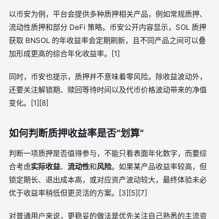
以币安为例，平台会提供多种质押相关产品，例如常规质押、
流动性质押和部分 DeFi 策略。币安公开内容显示，SOL 质押
获取 BNSOL 的年收益率会定期刷新，且不同产品之间可以叠
加形成更高的综合年化收益率。[1]
同时，币安也提示，质押并不意味着零风险。除收益波动外，
还要关注解锁期、赎回等待时间以及代币价格波动带来的净值
变化。[1][8]
如何判断质押收益率是否“划算”
判断一项质押是否值得参与，不能只看表面年化数字，而要综
合考虑
实际收益
、
流动性
和
风险
。如果某产品收益率较高，但
锁定期长、退出成本高，或对应资产波动较大，最终体验未必
优于收益率稍低但更灵活的方案。[3][5][7]
对普通用户来说，更稳妥的做法是优先关注自己熟悉的主流资