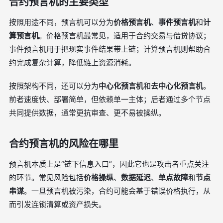
合约预言机的主要类型
按照用途不同，预言机可以分为
价格预言机
、
事件预言机
和
计
算预言机
。价格预言机最常见，适用于合约交易与借贷协议；
事件预言机用于把现实事件结果带上链；计算预言机则帮助合
约完成复杂计算，降低链上资源消耗。
按照架构不同，还可以分为
中心化预言机
和
去中心化预言机
。
前者速度快、部署简单，但依赖单一主体；后者通过多个节点
共同提供数据，通常更抗审查、更不易被操纵。
合约预言机的风险在哪里
预言机本质上是“链下信息入口”，因此它也是攻击者重点关注
的环节。常见风险包括
价格操纵
、
数据延迟
、
单点故障
和
节点
串谋
。一旦预言机被污染，合约可能会基于错误价格执行，从
而引发连锁清算或资产损失。