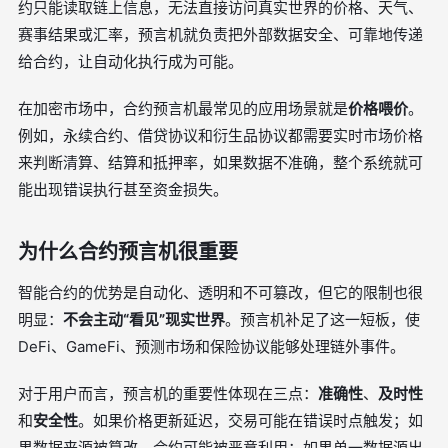
约只能读取链上信息，无法直接访问真实世界的价格、天气、
赛事结果或汇率，预言机就负责把外部数据安全、可靠地传递
给合约，让自动化执行成为可能。
在加密市场中，合约预言机最常见的应用场景就是
价格喂价
。
例如，永续合约、借贷协议和衍生品协议都需要实时市场价格
来判断清算、结算和抵押率，如果数据不准确，整个系统就可
能出现错误执行甚至资金损失。
为什么合约预言机很重要
智能合约的优势是自动化、透明和不可篡改，但它的限制也很
明显：
不会主动“看见”现实世界
。预言机补足了这一短板，使
DeFi、GameFi、预测市场和保险协议能够处理链外事件。
对于用户而言，预言机的重要性体现在三点：
准确性
、
及时性
和
安全性
。如果价格更新延迟，交易可能在错误时点触发；如
果数据来源被篡改，合约可能被恶意利用；如果单一数据源出