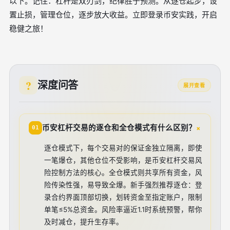
以下。记住：杠杆是双刃剑，纪律胜于预测。从逐仓起步，设
置止损，管理仓位，逐步放大收益。立即登录币安实践，开启
稳健之旅！
深度问答
展开查看
+
币安杠杆交易的逐仓和全仓模式有什么区别？
01
逐仓模式下，每个交易对的保证金独立隔离，即使
一笔爆仓，其他仓位不受影响，是币安杠杆交易风
险控制方法的核心。全仓模式则共享所有资金，风
险传染性强，易导致全爆。新手强烈推荐逐仓：登
录合约界面顶部切换，划转资金至指定账户，限制
单笔≤5%总资金。风险率逼近1.1时系统预警，帮你
及时减仓，提升生存率。