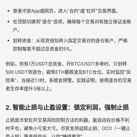
登录币安App或网页，进入“合约”或“杠杆”交易界面。
在顶部切换到“逐仓”选项，确保每个交易对有独立保证金账
户。
划转资金：从现货钱包转入指定交易对的逐仓账户，严格
控制每笔不超过总资金的5%。
例如，你有1万USDT总资金，开BTC/USDT多单时，只划转
500 USDT到逐仓，避免ETH暴跌波及BTC仓位。实时监控“风
险率”，当接近1.1时，系统会预警。实践证明，使用逐仓的交易
者生存率提升3倍以上。
2. 智能止损与止盈设置：锁定利润，强制止损
止损是币安杠杆交易风险控制方法的利器，能自动在价格不利
时平仓，避免小亏变大亏。币安支持追踪止损、OCO（一键止
盈止损）等高级指令，让你“睡得着觉”。