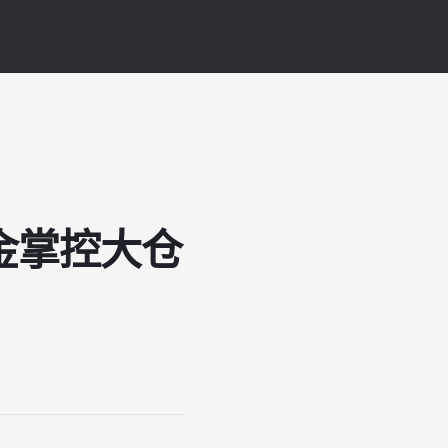
金掌控大仓