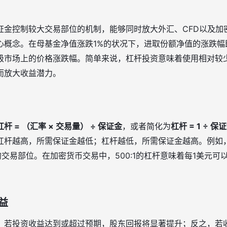
证金控制较大交易部位的机制，能够同时放大外汇、CFD以及加
心概念。在母基金净值涨跌1%的状况下，进取份额净值的涨跌幅
级市场上的价格涨跌幅。简单来说，杠杆投资意味着使用相对较
而放大收益潜力。
杠杆 = （汇率 × 交易量） ÷ 保证金
，或者简化为
杠杆 = 1 ÷ 
杆越高，所需保证金越低；杠杆越低，所需保证金越高。例如，1
的交易部位。在加密货币交易中，500:1的杠杆意味着每1美元可
益
：若投资收益达到或超过预期，股东回报将显著提升；反之，若