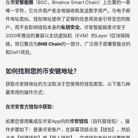
在
币安智能链
（BSC，Binance Smart Chain）上位置的一串
唯一字符，它允许用户安全地接收和发送数字资产。与电子邮
件地址类似，钱包地址提供了足够的信息将资金引导至您的账
户，而不会影响钱包本身的
私钥安全
。币安智能链是币安于
2020年推出的兼容以太坊虚拟机（EVM）的Layer 1区块链网
络，现已整合为
BNB Chain
的一部分，广泛用于部署智能合约
和DeFi项目。
如何找到您的币安链地址？
获取币安链地址的方法取决于您使用的钱包类型，以下是几种
最常用的操作方式：
在币安官方钱包中获取：
如果您使用集成在币安App内的
币安钱包
（自托管钱包），操
作步骤如下：登录币安账户，在屏幕顶部点击【钱包】，然后
点击【创建钱包】或【导入钱包】。完成钱包备份并设置恢复