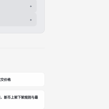
+
+
成交价格
道、新币上架下架规则与最