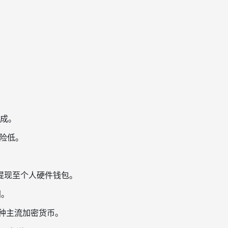
成。
风险低。
再提现至个人硬件钱包。
间。
十种主流加密货币。