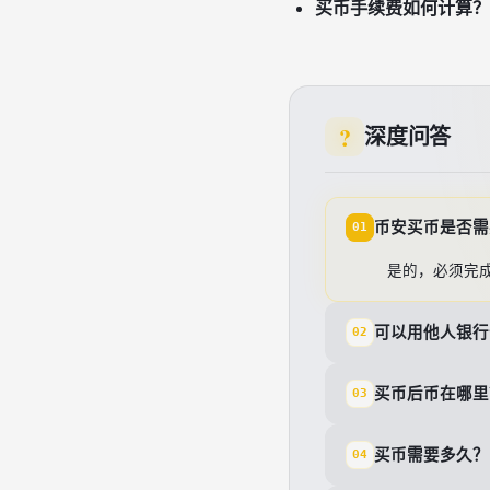
买币手续费如何计算？
深度问答
币安买币是否需
01
是的，必须完
可以用他人银行
02
买币后币在哪里
03
买币需要多久？
04