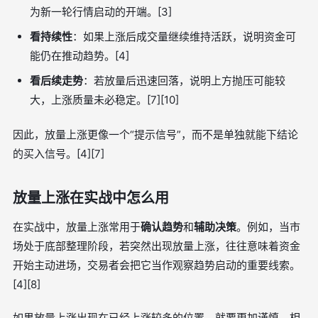
为新一轮行情启动的开端。[3]
看持续性
：如果上涨后成交量继续维持活跃，说明资金可
能仍在推动趋势。[4]
看后续走势
：若放量后迅速回落，说明上方抛压可能较
大，上涨质量未必稳定。[7][10]
因此，放量上涨更像一个“提示信号”，而不是单独就能下结论
的买入信号。[4][7]
放量上涨在实战中怎么用
在实战中，放量上涨常用于
确认趋势
和
辅助决策
。例如，当市
场处于底部整理阶段，若突然出现放量上涨，往往意味着资金
开始主动进场，交易者会把它当作观察趋势启动的重要线索。
[4][8]
如果放量上涨出现在已经上涨较多的位置，就要更加谨慎。相